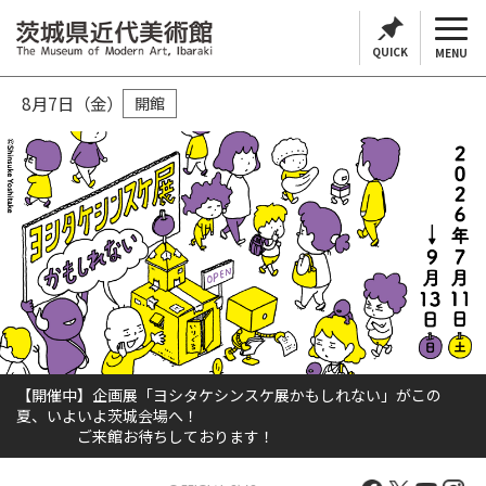
QUICK
MENU
8月7日（金）
開館
【開催中】企画展「ヨシタケシンスケ展かもしれない」がこの
ご来館お待ちしております。
夏、いよいよ茨城会場へ！
ご来館お待ちしております！