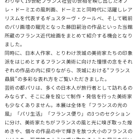
わりゆく19世紀フランス社会の世相を映し出したオノ
レ・ドーミエの風刺画、ドーミエと同時代に活躍しレア
リスムを代表するギュスターヴ・クールベ、そして戦前
のパリ画壇の寵児となった藤田嗣治の作品といった当館
所蔵のフランス近代絵画をまとめて紹介する機会となり
ました。
同時に、日本人作家、とりわけ茨城の美術家たちの印象
派をはじめとするフランス美術に向けた憧憬の念をそれ
ぞれの作品の内に探りながら、茨城における“フランス
贔屓”の多彩な表れ方をご覧いただきました。
芸術の都パリは、多くの日本人が旅行者として訪れるの
みならず、そこに身を投じて制作・発信を行った美術家
も少なくありません。本展は全体を「フランスの光の
風」「パリ生活」「フランス便り」の3つのセクション
に分け、美術家たちがフランスの風と光に嗅ぎ取った煌
めきや、個々の作品の中で輝きを放つ大小のフランスの