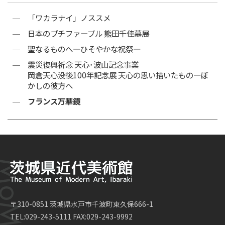
「ワカラナイ」ノススメ
日本のプチファーブル 熊田千佳慕展
聖なるものへ―ひそやかな祝祭―
震災復興祈念 天心･波山記念事業
岡倉天心没後100年記念展 天心の思い描いたもの―ぼ
かしの彼方へ
フランス万華鏡
〒310-0851 茨城県水戸市千波町東久保666-1
TEL:029-243-5111 FAX:029-243-9992