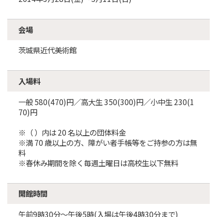
会場
茨城県近代美術館
入場料
一般 580(470)円／高大生 350(300)円／小中生 230(1
70)円
※（ ）内は 20 名以上の団体料金
※満 70 歳以上の方、障がい者手帳等をご持参の方は無
料
※春休み期間を除く毎週土曜日は高校生以下無料
開館時間
午前9時30分～午後5時(入場は午後4時30分まで)