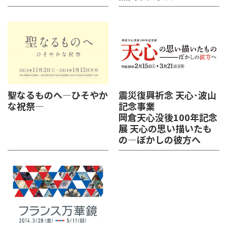
聖なるものへ―ひそやか
震災復興祈念 天心･波山
な祝祭―
記念事業
岡倉天心没後100年記念
展 天心の思い描いたも
の―ぼかしの彼方へ