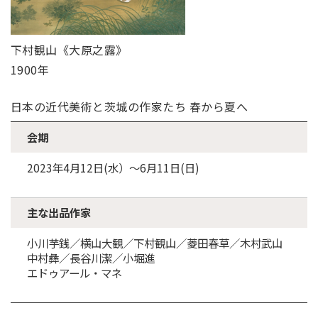
下村観山《大原之露》
1900年
日本の近代美術と茨城の作家たち 春から夏へ
会期
2023年4月12日(水）～6月11日(日)
主な出品作家
小川芋銭／横山大観／下村観山／菱田春草／木村武山
中村彝／長谷川潔／小堀進
エドゥアール・マネ