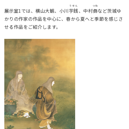
うせん
つね
展示室1では、横山大観、小川
芋銭
、中村
彝
など茨城ゆ
かりの作家の作品を中心に、春から夏へと季節を感じさ
せる作品をご紹介します。