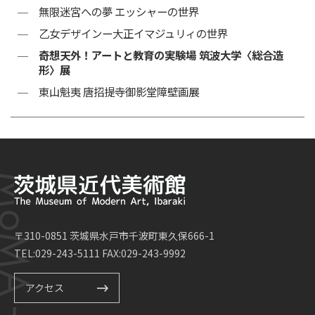
無限迷宮への夢 エッシャーの世界
乙女デザインー大正イマジュリィの世界
奇想天外！アートと教育の実験場 筑波大学〈総合造
形〉展
東山魁夷 唐招提寺御影堂障壁画展
〒310-0851 茨城県水戸市千波町東久保666-1
TEL:029-243-5111 FAX:029-243-9992
アクセス