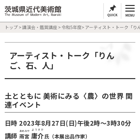
QUICK
MENU
トップ
>
講演会・鑑賞講座
>
令和5年度
> アーティスト・トーク「り
アーティスト・トーク「りん
ご、石、人」
土とともに 美術にみる〈農〉の世界 関
連イベント
日時 2023年8月27日(日)午後2時～3時30分
ようすけ
あめみや
講師
庸介
雨宮
氏（本展出品作家）