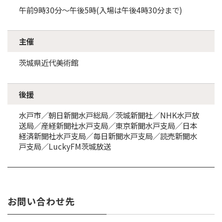
午前9時30分～午後5時(入場は午後4時30分まで)
主催
茨城県近代美術館
後援
水戸市／朝日新聞水戸総局／茨城新聞社／NHK水戸放
送局／産経新聞社水戸支局／東京新聞水戸支局／日本
経済新聞社水戸支局／毎日新聞水戸支局／読売新聞水
戸支局／LuckyFM茨城放送
お問い合わせ先