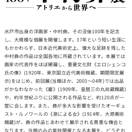
水戸市出身の洋画家・中村彝。その没後100年を記念
し、大規模な個展を開催します。37年という短い生涯に
もかかわらず、日本近代美術史上、偉大な足跡を残した
中村彝の作品は全国各地に所蔵されています。本展では
画家の代表作をほぼ網羅し、重要文化財《エロシェンコ
氏の像》(1920年、東京国立近代美術館蔵、期間限定展
示)をはじめ、前回展(当館ほか、2003～04年)では出品
がかなわなかった《巌》(1909年、皇居三の丸尚蔵館蔵)
や、約半世紀ぶりに公開される作品など、約120点が一
堂に会します。また、彝が多大な影響を受けたオーギュ
スト・ルノワールの《泉による女》(1914年、大原美術
館蔵)が、彝の作品とあわせて展示される貴重な機会と
なります。当館のみの単独開催となる本展を、どうぞお