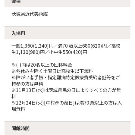
会場
茨城県近代美術館
入場料
一般1,360(1,240)円／満70 歳以上680(620)円／高校
生1,130(980)円／小中生550(420)円
※( )内は20名以上の団体料金
※冬休みを除く土曜日は高校生以下無料
※障がい者手帳・指定難病特定医療費受給者証等をご
持参の方は無料
※11月13日(水)は茨城県民の日によりすべての方が無
料
※12月24日(火)[中村彝の命日]は満70 歳以上の方は入
場無料
開館時間