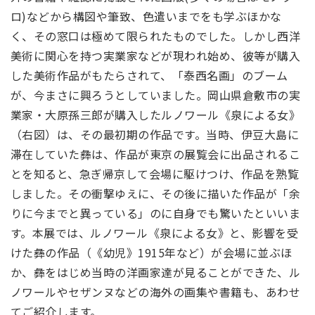
ロ)などから構図や筆致、色遣いまでをも学ぶほかな
く、その窓口は極めて限られたものでした。しかし西洋
美術に関心を持つ実業家などが現われ始め、彼等が購入
した美術作品がもたらされて、「泰西名画」のブーム
が、今まさに興ろうとしていました。岡山県倉敷市の実
業家・大原孫三郎が購入したルノワール《泉による女》
（右図）は、その最初期の作品です。当時、伊豆大島に
滞在していた彝は、作品が東京の展覧会に出品されるこ
とを知ると、急ぎ帰京して会場に駆けつけ、作品を熟覧
しました。その衝撃ゆえに、その後に描いた作品が「余
りに今までと異っている」のに自身でも驚いたといいま
す。本展では、ルノワール《泉による女》と、影響を受
けた彝の作品（《幼児》1915年など）が会場に並ぶほ
か、彝をはじめ当時の洋画家達が見ることができた、ル
ノワールやセザンヌなどの海外の画集や書籍も、あわせ
てご紹介します。