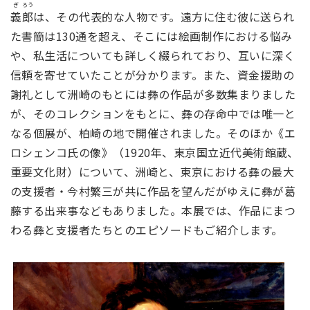
ぎ
ろう
義
郎
は、その代表的な人物です。遠方に住む彼に送られ
た書簡は130通を超え、そこには絵画制作における悩み
や、私生活についても詳しく綴られており、互いに深く
信頼を寄せていたことが分かります。また、資金援助の
謝礼として洲崎のもとには彝の作品が多数集まりました
が、そのコレクションをもとに、彝の存命中では唯一と
なる個展が、柏崎の地で開催されました。そのほか《エ
ロシェンコ氏の像》（1920年、東京国立近代美術館蔵、
重要文化財）について、洲崎と、東京における彝の最大
の支援者・今村繁三が共に作品を望んだがゆえに彝が葛
藤する出来事などもありました。本展では、作品にまつ
わる彝と支援者たちとのエピソードもご紹介します。