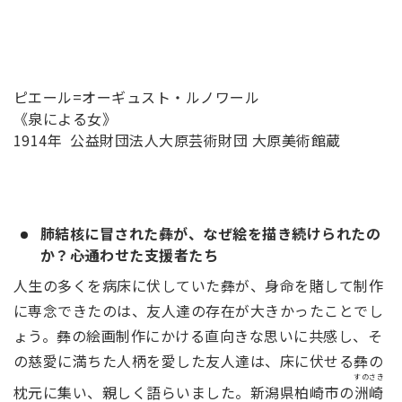
ピエール=オーギュスト・ルノワール
《泉による女》
1914年 公益財団法人大原芸術財団 大原美術館蔵
肺結核に冒された彝が、なぜ絵を描き続けられたの
か？――心通わせた支援者たち
人生の多くを病床に伏していた彝が、身命を賭して制作
に専念できたのは、友人達の存在が大きかったことでし
ょう。彝の絵画制作にかける直向きな思いに共感し、そ
の慈愛に満ちた人柄を愛した友人達は、床に伏せる彝の
すのさき
枕元に集い、親しく語らいました。新潟県柏崎市の
洲崎