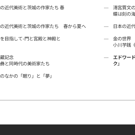
の近代美術と茨城の作家たち 春
清宮質文
蝶は刻の
の近代美術と茨城の作家たち 春から夏へ
日本の近代
を目指して-門と宮殿と神殿と
金の世界
小川芋銭《
蔵記念
エドワード
彝と同時代の美術家たち
ク』
のなかの「眠り」と「夢」