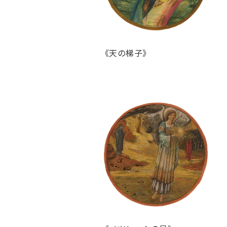
《天の梯子》 《