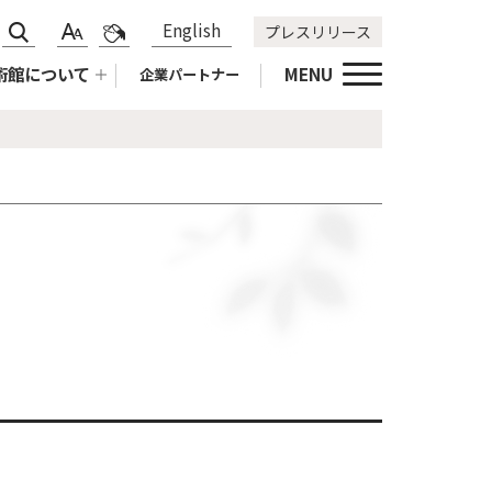
サ
標
青
English
プレスリリース
文
色
イ
準
黄
字
合
術館について
MENU
企業パートナー
ト
拡
黒
サ
い
内
大
標
イ
変
検
準
ズ
更
索
変
更