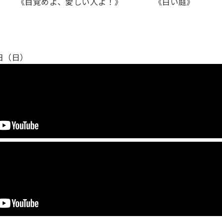
目覚めよ、愛しい人よ！》 《白い庭》
6日（日）