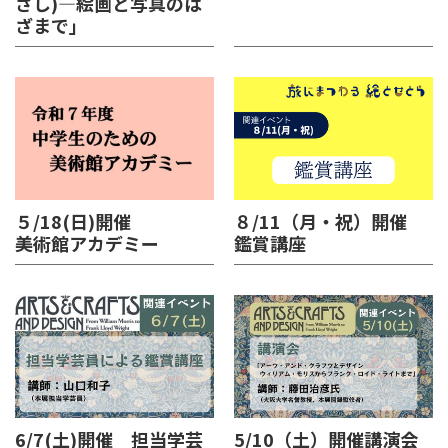
ざし)―絵画と写真のは
ざまで」
５/18(日)開催
８/11（月・祝）開催
美術館アカデミー
鑑賞講座
6/7(土)開催 担当学芸
5/10（土）開催講演会