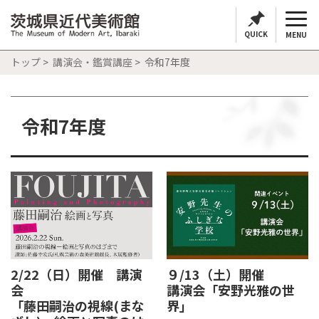
QUICK
MENU
トップ
>
講演会・鑑賞講座
> 令和7年度
令和7年度
2/22（日）開催 講演
９/13（土）開催
会
講演会「安野光雅の世
「藤田嗣治の視線(まな
界」