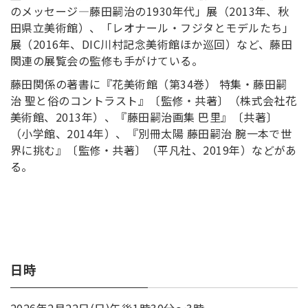
のメッセージ―藤田嗣治の1930年代」展（2013年、秋
田県立美術館）、「レオナール・フジタとモデルたち」
展（2016年、DIC川村記念美術館ほか巡回）など、藤田
関連の展覧会の監修も手がけている。
藤田関係の著書に『花美術館（第34巻） 特集・藤田嗣
治 聖と俗のコントラスト』〔監修・共著〕（株式会社花
美術館、2013年）、『藤田嗣治画集 巴里』〔共著〕
（小学館、2014年）、『別冊太陽 藤田嗣治 腕一本で世
界に挑む』〔監修・共著〕（平凡社、2019年）などがあ
る。
日時
2026年2月22日(日)午後1時30分～3時