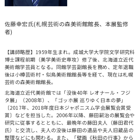
佐藤幸宏氏(札幌芸術の森美術館館長、本展監修
者)
【講師略歴】1959年生まれ。成城大学大学院文学研究科
博士課程前期（美学美術史専攻）修了後、北海道立近代
美術館学芸員となる。同館学芸副館長を務め、定年退職
後は小樽芸術村・似鳥美術館館長等を経て、現在は札幌
芸術の森美術館館長。
北海道立近代美術館では「没後40年 レオナール・フジ
タ展」（2008年）、「ゴッホ展 巡りゆく日本の夢」
〔2017年、2018年度日本ジャポニスム学会展覧会賞受
賞〕などを担当した。2006年以降、藤田嗣治の展覧会や
研究に従事するとともに、最晩年の藤田夫人（藤田君代
氏）と交流し、夫人の没後は藤田の遺品や夫人旧蔵品の
整理などにも関わる。また、「壁画《秋田の行事》から