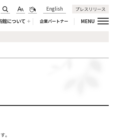
サ
標
青
English
プレスリリース
文
色
イ
準
黄
字
合
術館について
MENU
企業パートナー
ト
拡
黒
サ
い
内
大
標
イ
変
検
準
ズ
更
索
変
更
す。