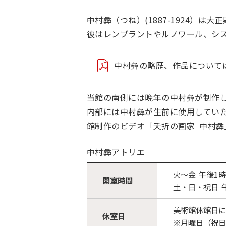
中村彝（つね）(1887-1924）
彼はレンブラントやルノワール、シ
中村彝の略歴、作品について
当館の南側には晩年の中村彝が制作
内部には中村彝が生前に使用してい
館制作のビデオ「夭折の画家 中村彝
中村彝アトリエ
火～金 午後1時
開室時間
土・日・祝日 午
美術館休館日に
休室日
※月曜日（祝日