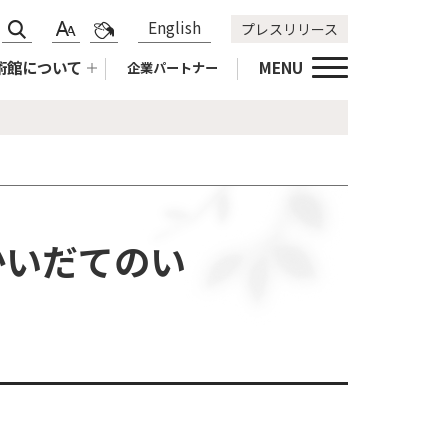
サ
標
青
English
プレスリリース
文
色
イ
準
黄
字
合
術館について
MENU
企業パートナー
ト
拡
黒
サ
い
内
大
標
イ
変
検
準
ズ
更
索
変
更
かいだてのい