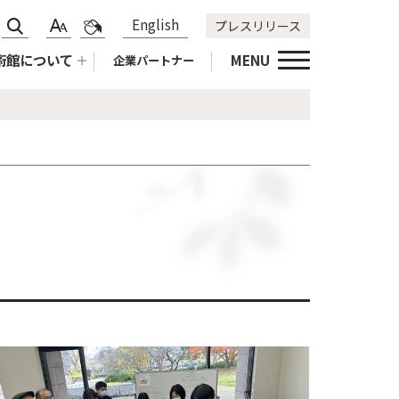
サ
標
青
English
プレスリリース
文
色
イ
準
黄
字
合
術館について
MENU
企業パートナー
ト
拡
黒
サ
い
内
大
標
イ
変
検
準
ズ
更
索
変
更