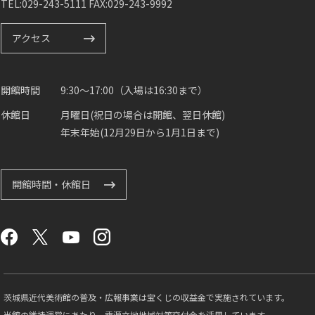
TEL:029-243-5111 FAX:029-243-9992
アクセス
開館時間
9:30～17:00（入場は16:30まで）
休館日
月曜日(祝日の場合は開館、翌日休館)
年末年始(12月29日から1月1日まで)
開館時間・休館日
茨城県近代美術館の普及・広報事業は宝くじの収益金で実施されています。
当館の維持運営にあたり、電源立地地域対策交付金を活用しています。