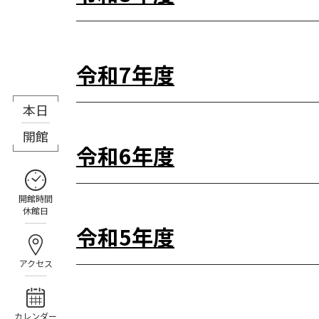
令和7年度
本日
8月9日（日）
開館
令和6年度
開館時間
休館日
令和5年度
アクセス
カレンダー