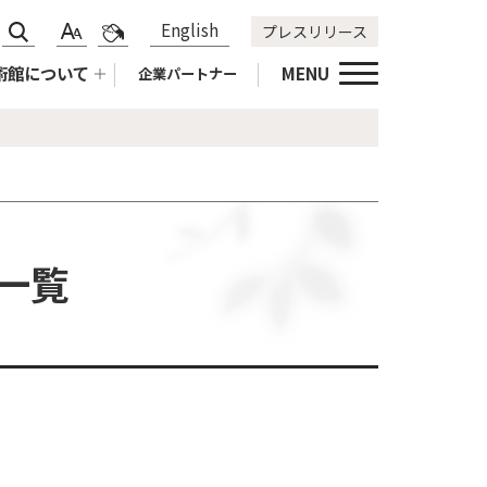
サ
標
青
English
プレスリリース
文
色
イ
準
黄
字
合
術館について
MENU
企業パートナー
ト
拡
黒
サ
い
内
大
標
イ
変
検
準
ズ
更
索
変
更
一覧