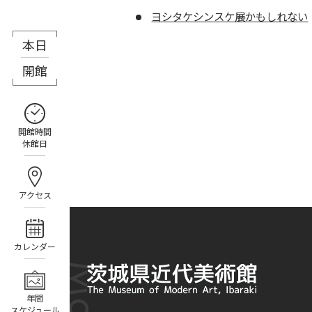
ヨシタケシンスケ展かもしれない
本日
8月7日（金）
開館
開館時間
休館日
アクセス
カレンダー
年間
スケジュール