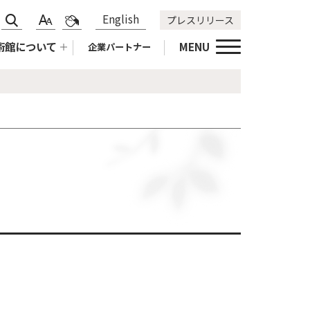
サ
標
青
English
プレスリリース
文
色
イ
準
黄
字
合
術館について
MENU
企業パートナー
ト
拡
黒
サ
い
内
大
標
イ
変
検
準
ズ
更
索
変
更