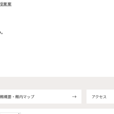
授業案
い。
館概要・館内マップ
アクセス