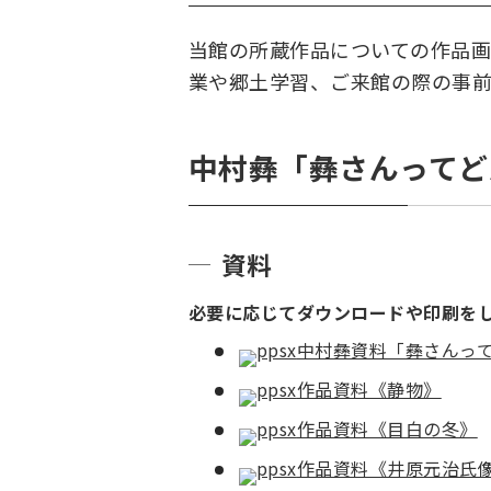
当館の所蔵作品についての作品
業や郷土学習、ご来館の際の事
中村彝「彝さんってど
資料
必要に応じてダウンロードや印刷を
中村彝資料「彝さんっ
作品資料《静物》
作品資料《目白の冬》
作品資料《井原元治氏