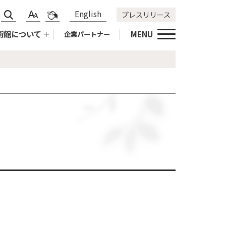
サ
標
青
English
プレスリリース
文
色
イ
準
黄
字
合
術館について
MENU
企業パートナー
ト
拡
黒
サ
い
内
大
標
イ
変
検
準
ズ
更
索
変
更