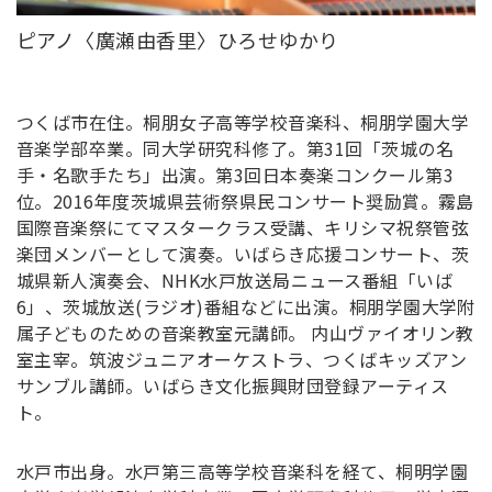
ピアノ〈廣瀬由香里〉ひろせゆかり
つくば市在住。桐朋女子高等学校音楽科、桐朋学園大学
音楽学部卒業。同大学研究科修了。第31回「茨城の名
手・名歌手たち」出演。第3回日本奏楽コンクール第3
位。2016年度茨城県芸術祭県民コンサート奨励賞。霧島
国際音楽祭にてマスタークラス受講、キリシマ祝祭管弦
楽団メンバーとして演奏。いばらき応援コンサート、茨
城県新人演奏会、NHK水戸放送局ニュース番組「いば
6」、茨城放送(ラジオ)番組などに出演。桐朋学園大学附
属子どものための音楽教室元講師。 内山ヴァイオリン教
室主宰。筑波ジュニアオーケストラ、つくばキッズアン
サンブル講師。いばらき文化振興財団登録アーティス
ト。
水戸市出身。水戸第三高等学校音楽科を経て、桐明学園