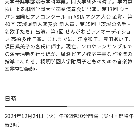
大学音楽学部演奏学科卒業。同大学研究科修了。学内選
抜による桐朋学園大学卒業演奏会に出演。第13回 ショ
パン国際ピアノコンクール in ASIA アジア大会 金賞。第
40回 茨城県新人演奏会 新人賞。第25回「茨城の名手・
名歌手たち」出演。第7回 せんがわピアノオーディショ
ン 高橋多佳子賞。これまでに、江幡和子、豊田あい子、
須田眞美子の各氏に師事。現在、ソロやアンサンブルで
の演奏活動を行うほか、廣瀬ピアノ教室主宰など後進の
指導にあたる。桐明学園大学附属子どものための音楽教
室非常勤講師。
日時
2024年12月24日（火）午後2時30分開演（受付・開場午
後2時）