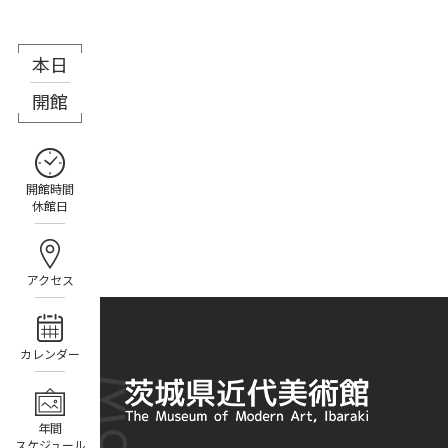
本日
8月7日（金）
開館
開館時間
休館日
アクセス
カレンダー
年間
スケジュール