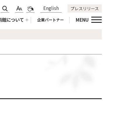
サ
標
青
English
プレスリリース
文
色
イ
準
黄
字
合
術館について
MENU
企業パートナー
ト
拡
黒
サ
い
内
大
標
イ
変
検
準
ズ
更
索
変
更