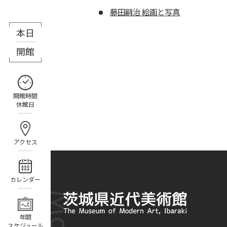
藤田嗣治 絵画と写真
本日
8月8日（土）
開館
開館時間
休館日
アクセス
カレンダー
年間
スケジュール