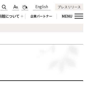
サ
標
青
English
プレスリリース
文
色
イ
準
黄
字
合
術館について
MENU
企業パートナー
ト
拡
黒
サ
い
内
大
標
イ
変
検
準
ズ
更
索
変
更